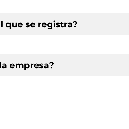
l que se registra?
 la empresa?