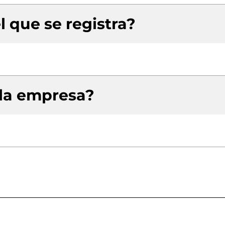
l que se registra?
 la empresa?