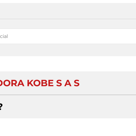
ORA KOBE S A S
?