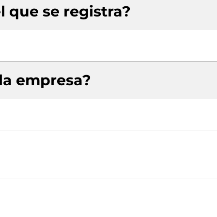
l que se registra?
 la empresa?