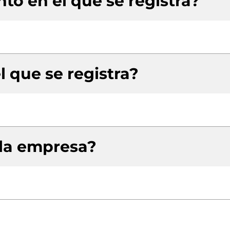
to en el que se registra?
l que se registra?
 la empresa?