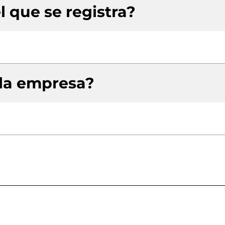
l que se registra?
 la empresa?