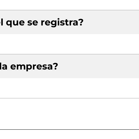
l que se registra?
 la empresa?