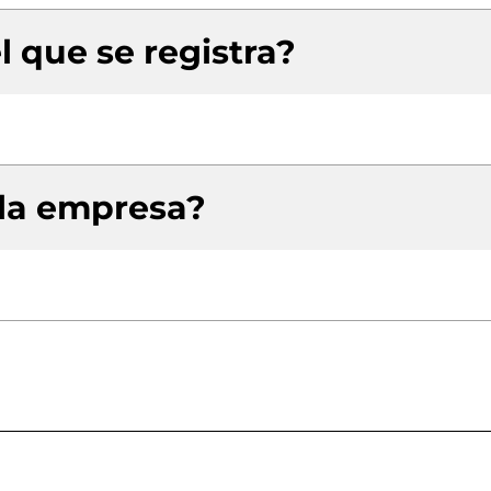
l que se registra?
 la empresa?