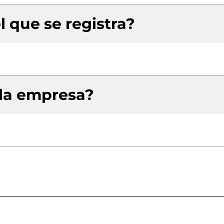
l que se registra?
 la empresa?