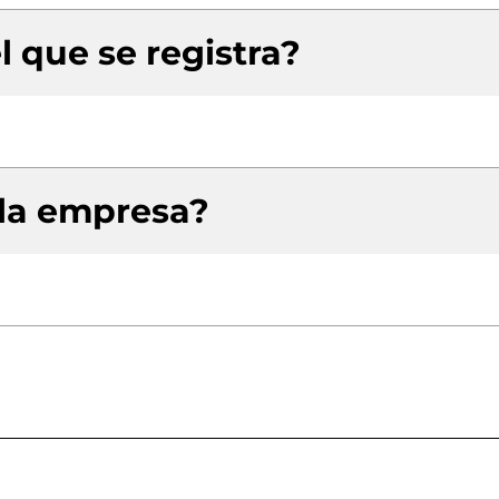
l que se registra?
 la empresa?