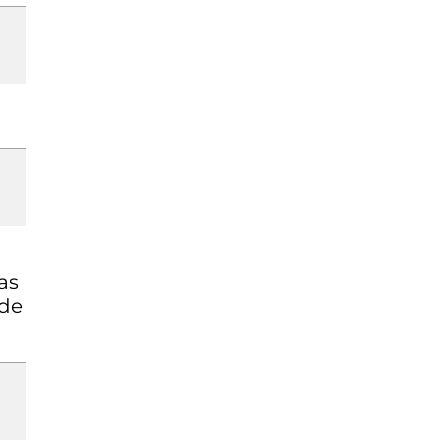
as
 de