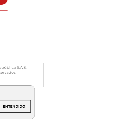
epública S.A.S.
servados.
ENTENDIDO