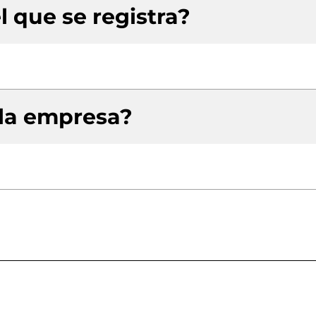
l que se registra?
 la empresa?