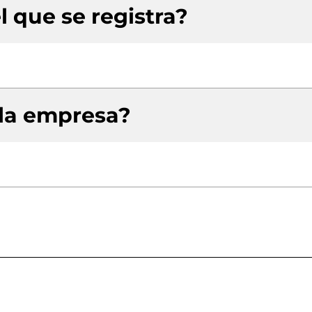
l que se registra?
 la empresa?