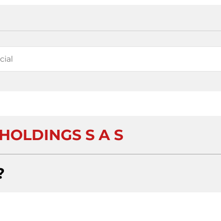
HOLDINGS S A S
?