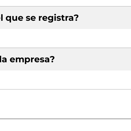
l que se registra?
 la empresa?