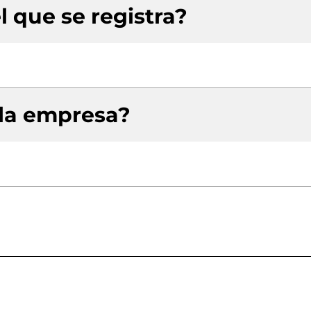
l que se registra?
 la empresa?