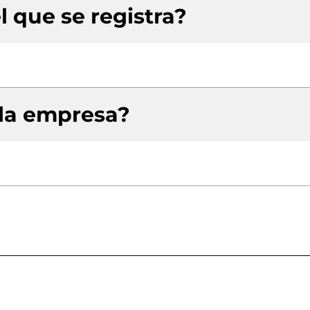
l que se registra?
 la empresa?