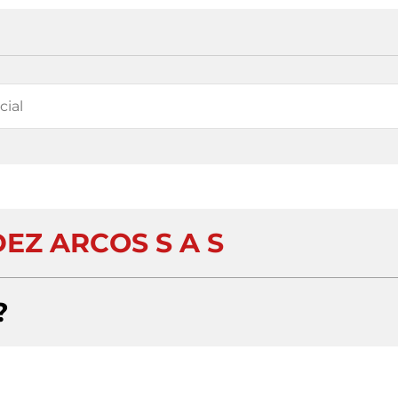
EZ ARCOS S A S
?