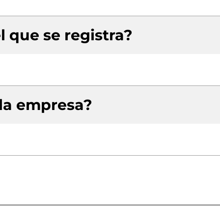
l que se registra?
 la empresa?