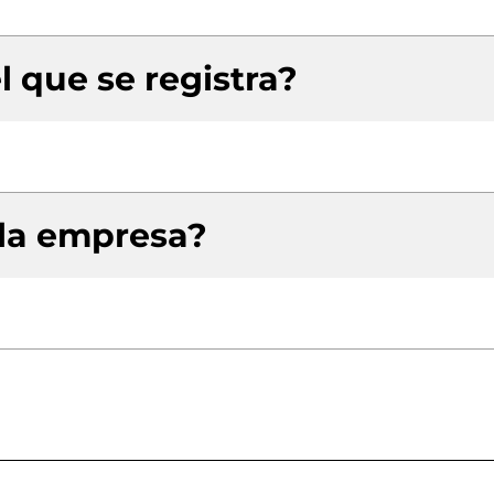
l que se registra?
 la empresa?