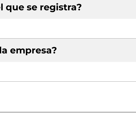
l que se registra?
 la empresa?