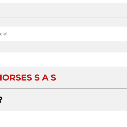
ORSES S A S
?