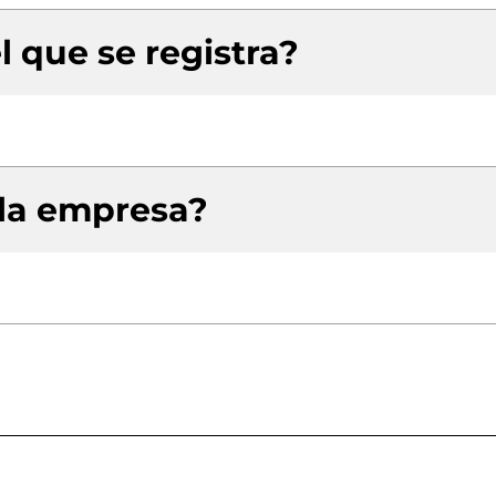
l que se registra?
 la empresa?