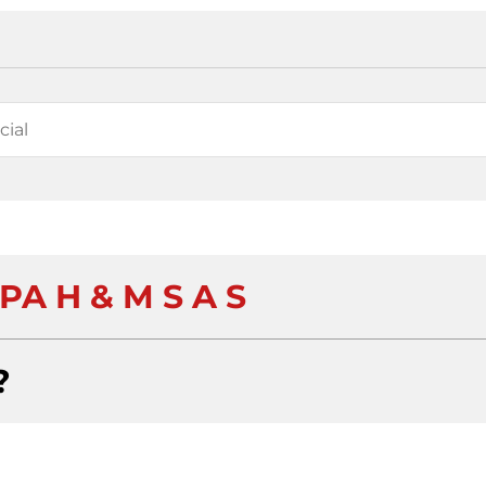
PA H & M S A S
?