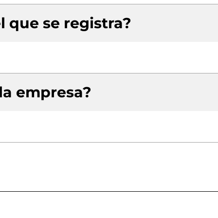
l que se registra?
 la empresa?