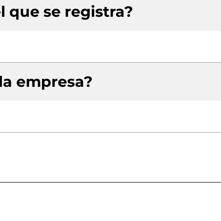
l que se registra?
 la empresa?