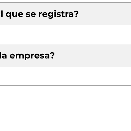
l que se registra?
 la empresa?