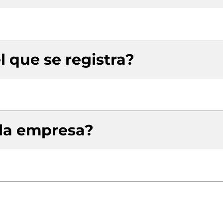
l que se registra?
 la empresa?