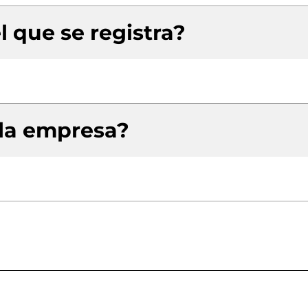
l que se registra?
 la empresa?