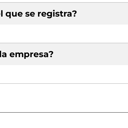
l que se registra?
 la empresa?