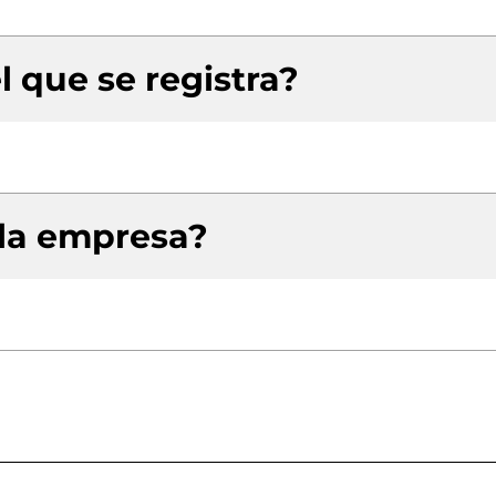
l que se registra?
 la empresa?