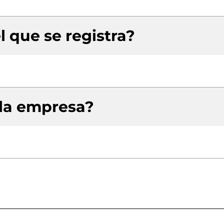
l que se registra?
 la empresa?