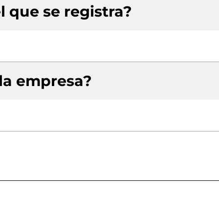
l que se registra?
 la empresa?