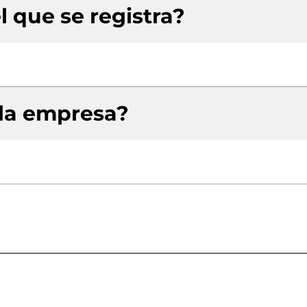
l que se registra?
 la empresa?