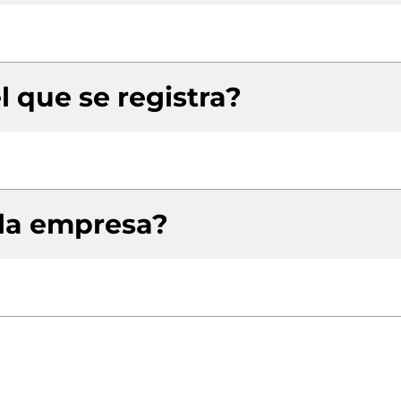
l que se registra?
 la empresa?