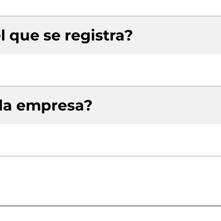
l que se registra?
 la empresa?