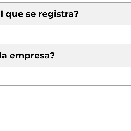
l que se registra?
 la empresa?