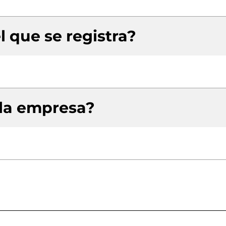
l que se registra?
 la empresa?