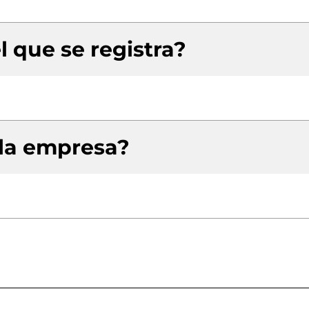
l que se registra?
 la empresa?