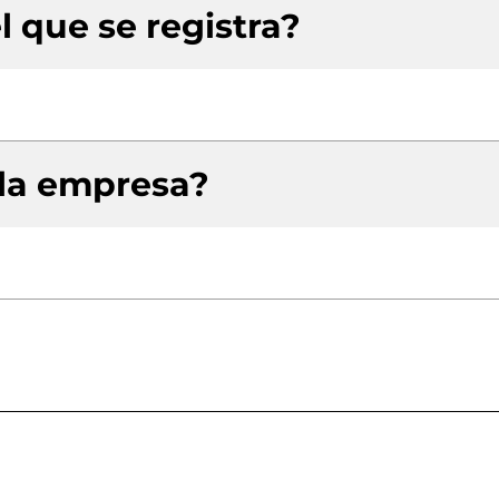
l que se registra?
 la empresa?