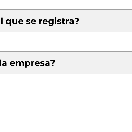
l que se registra?
 la empresa?