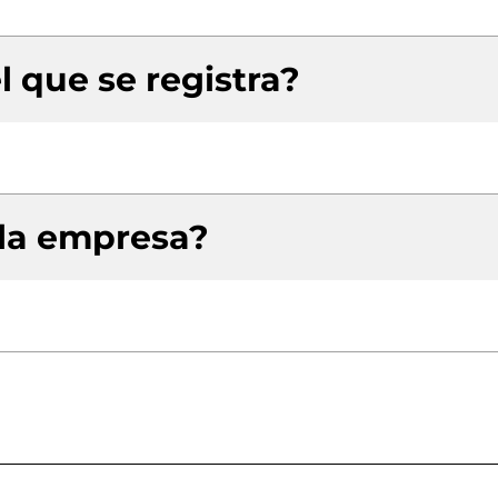
l que se registra?
 la empresa?