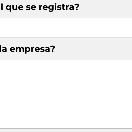
l que se registra?
 la empresa?