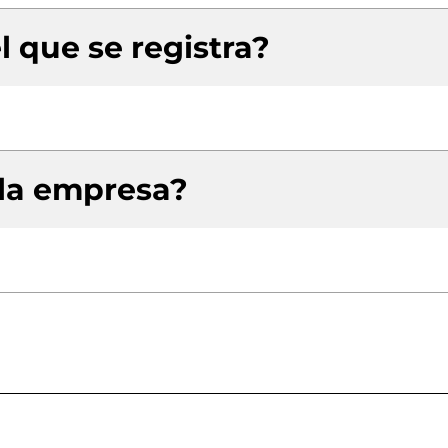
l que se registra?
 la empresa?