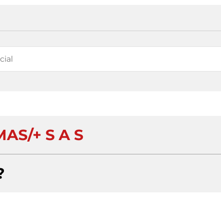
AS/+ S A S
?