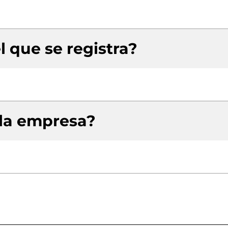
l que se registra?
 la empresa?