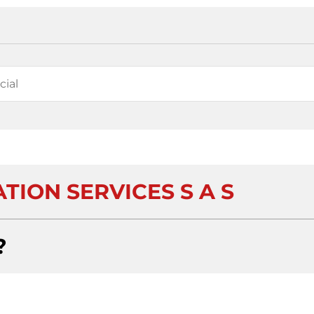
TION SERVICES S A S
?