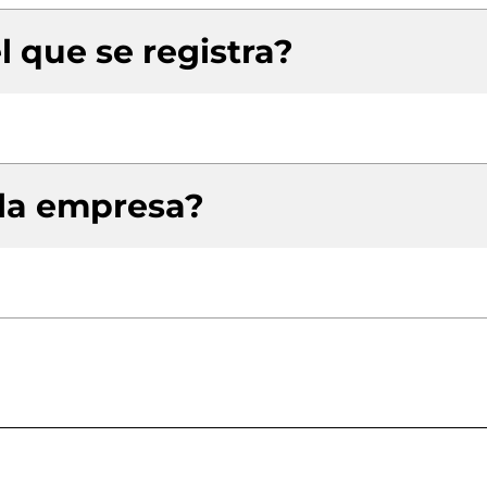
l que se registra?
 la empresa?