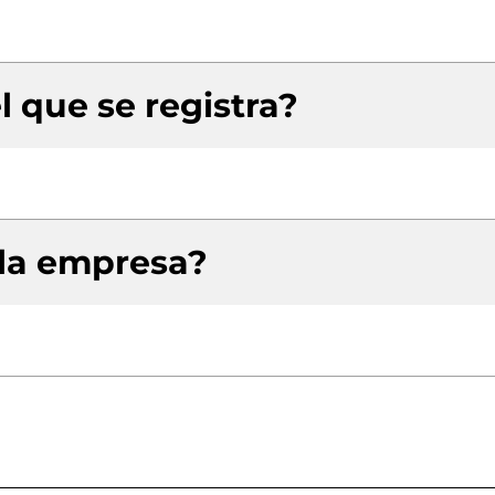
l que se registra?
 la empresa?