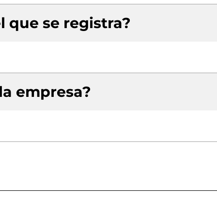
l que se registra?
 la empresa?