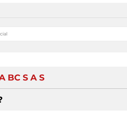
A BC S A S
?