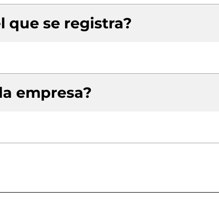
l que se registra?
 la empresa?