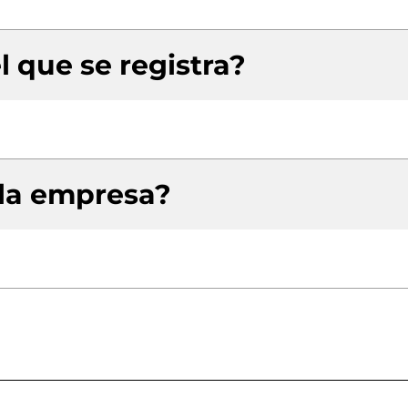
l que se registra?
 la empresa?