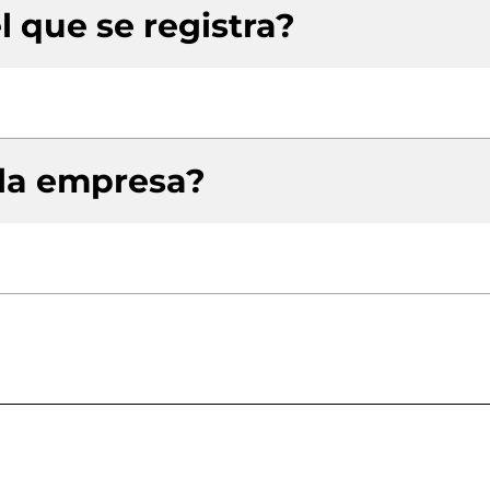
l que se registra?
 la empresa?