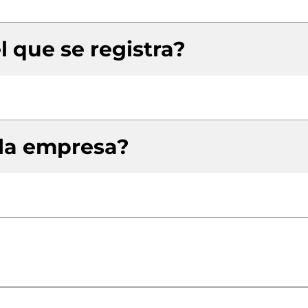
l que se registra?
 la empresa?