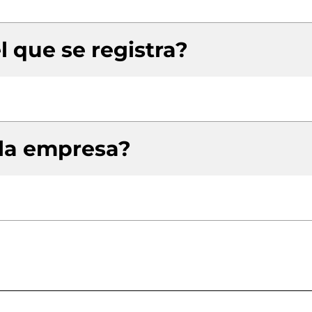
l que se registra?
 la empresa?