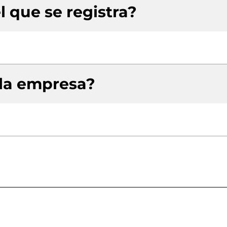
l que se registra?
 la empresa?