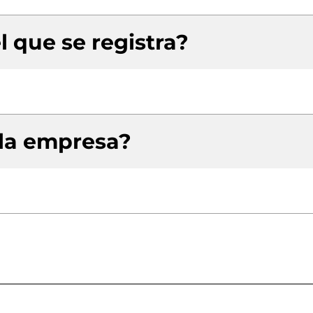
l que se registra?
 la empresa?